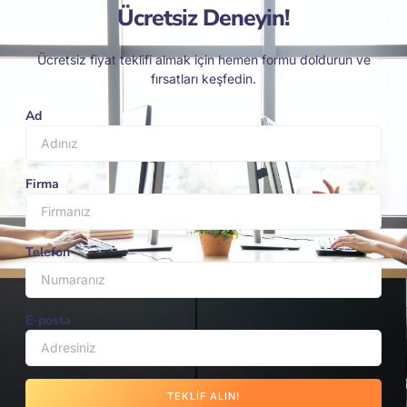
Ücretsiz Deneyin!
Ücretsiz fiyat teklifi almak için hemen formu doldurun ve
fırsatları keşfedin.
Ad
Firma
Telefon
E-posta
TEKLIF ALIN!